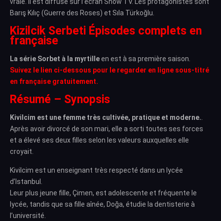
vraie. Il est diffusé sur l’écran Show TV. Les protagonistes sont
Barış Kılıç (Guerre des Roses) et Sıla Türkoğlu.
Kizilcik Serbeti Épisodes complets en
française
La série Sorbet à la myrtille
en est à sa première saison.
Suivez le lien ci-dessous pour le regarder en ligne sous-titré
en française gratuitement.
Résumé – Synopsis
Kivilcim est une femme très cultivée, pratique et moderne.
.
Après avoir divorcé de son mari, elle a sorti toutes ses forces
et a élevé ses deux filles selon les valeurs auxquelles elle
croyait.
Kivilcim est un enseignant très respecté dans un lycée
d’Istanbul.
Leur plus jeune fille, Çimen, est adolescente et fréquente le
lycée, tandis que sa fille aînée, Doğa, étudie la dentisterie à
l’université.