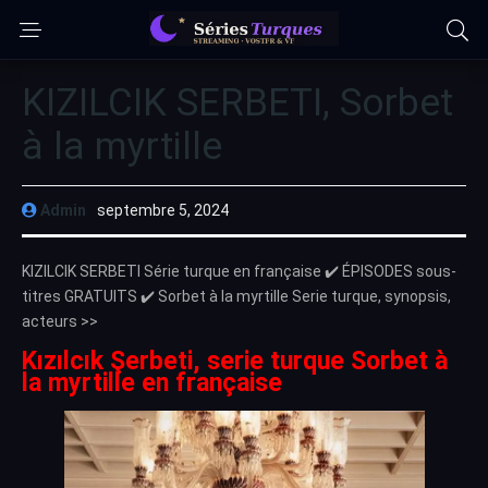
KIZILCIK SERBETI, Sorbet
à la myrtille
Admin
septembre 5, 2024
KIZILCIK SERBETI Série turque en française ✔️ ÉPISODES sous-
titres GRATUITS ✔️ Sorbet à la myrtille Serie turque, synopsis,
acteurs >>
Kızılcık Şerbeti, serie turque Sorbet à
la myrtille en française