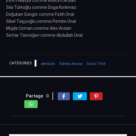
Evrim Alasya comme Kıvılcım Arslan
Sıla Türkoğlu comme Doga Korkmaz
Doğukan Güngör comme Fatih Ünal
Sibel Taşçıoğlu comme Pembe Ünal
Mujde Uzman comme Alev Arslan
Settar Tanrıöğen comme Abdullah Ünal
.
CATÉGORIES
emision
Séries Amour
Sous-Titré
Partage
0