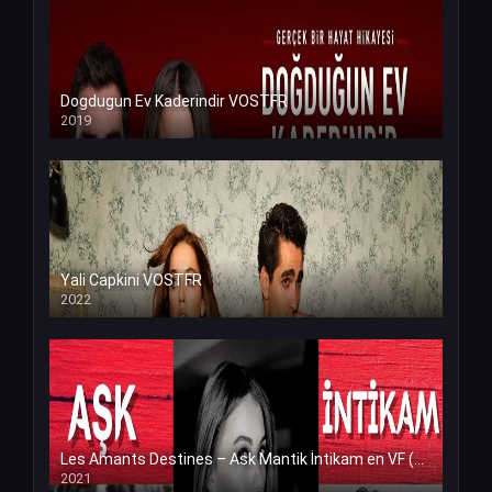
Dogdugun Ev Kaderindir VOSTFR
2019
Yali Capkini VOSTFR
2022
Les Amants Destines – Ask Mantik İntikam en VF (Voix Francaise)
2021