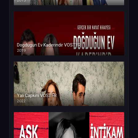
2015
Dogdugun Ev Kaderindir VOSTFR
2019
Yali Capkini VOSTFR
2022