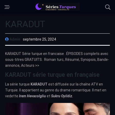
KARADUT
Admin
septembre 25, 2024
KARADUT Série turque en francaise . ÉPISODES complets avec
sous-titres GRATUITS. Roman turc, Résumé, Synopsis, Bande-
annonce, Acteurs >>
KARADUT série turque en française
La série turque
KARADUT
est diffusée sur la chaîne ATV en
Turquie. Il appartient au genre du drame romantique. Il met en
vedette
Irem Hevacolgliu
et
Sukru Oyildiz.