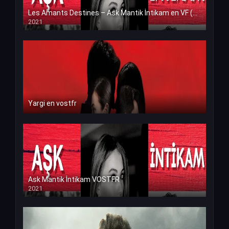
Les Amants Destines – Ask Mantik İntikam en VF (Voix Francaise)
2021
Yargi en vostfr
Ask Mantik İntikam VOSTFR
2021