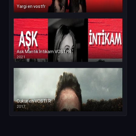
Yargi en vostfr
Ask Mantik İntikam VOSTFR
2021
Cukur en VOSTFR
2017