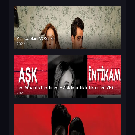
Yali Capkini VOSTFR
2022
Les Amants Destines – Ask Mantik İntikam en VF (Voix Francaise)
2021