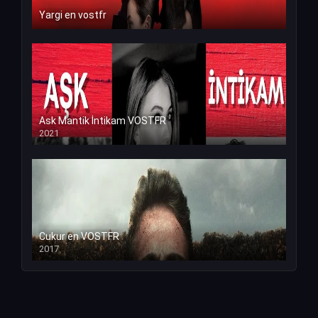
Yargi en vostfr
Ask Mantik İntikam VOSTFR
2021
Cukur en VOSTFR
2017