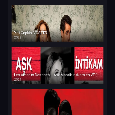
Yali Capkini VOSTFR
2022
Les Amants Destines – Ask Mantik İntikam en VF (Voix Francaise)
2021