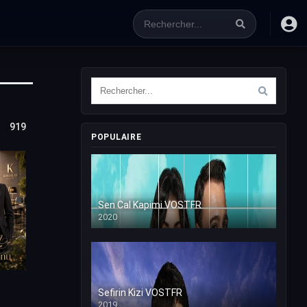
919
POPULAIRE
Sen Cal Kapimi VOSTFR
2020
Sefirin Kizi VOSTFR
2019