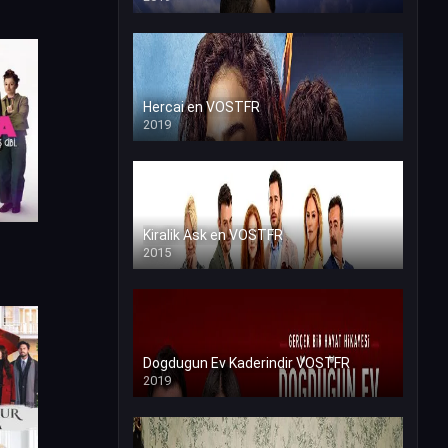
Hercai en VOSTFR
2019
Kiralik Ask en VOSTFR
2015
Dogdugun Ev Kaderindir VOSTFR
2019