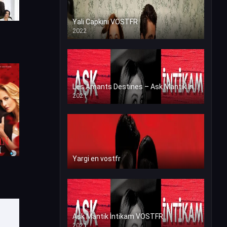
Yali Capkini VOSTFR
2022
Les Amants Destines – Ask Mantik İntikam en VF (Voix Francaise)
2021
Yargi en vostfr
Ask Mantik İntikam VOSTFR
2021