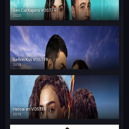
Sen Cal Kapimi VOSTFR
2020
Sefirin Kizi VOSTFR
2019
Hercai en VOSTFR
2019