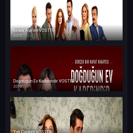
Kiralik Ask en VOSTFR
2015
Dogdugun Ev Kaderindir VOSTFR
2019
Yali Capkini VOSTFR