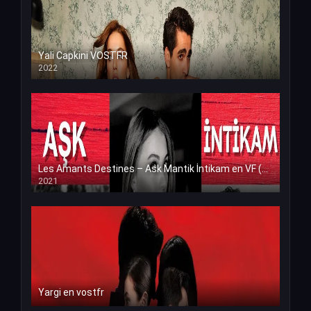
Yali Capkini VOSTFR
2022
Les Amants Destines – Ask Mantik İntikam en VF (Voix Francaise)
2021
Yargi en vostfr