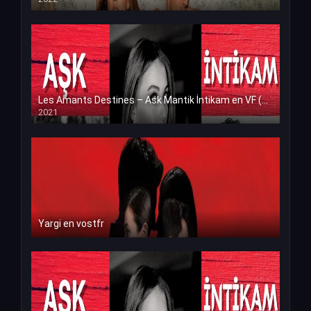
Les Amants Destines – Ask Mantik İntikam en VF (Voix Francaise)
2021
Yargi en vostfr