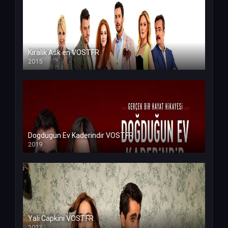
Kiralik Ask en VOSTFR
2015
Dogdugun Ev Kaderindir VOSTFR
2019
Yali Capkini VOSTFR
2022