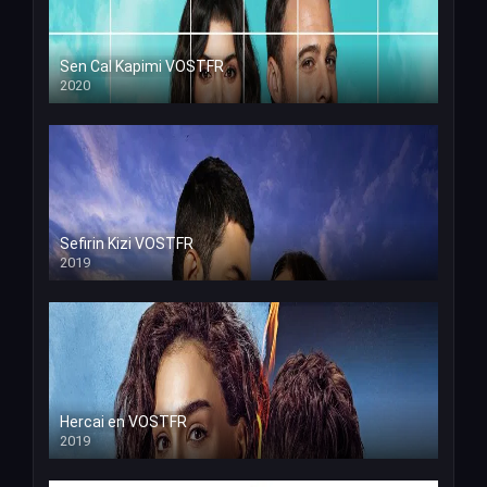
Sen Cal Kapimi VOSTFR
2020
Sefirin Kizi VOSTFR
2019
Hercai en VOSTFR
2019