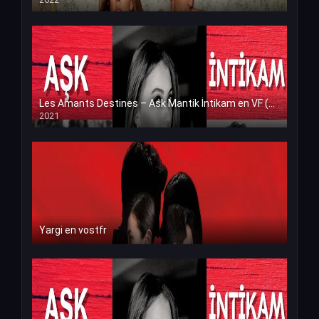
Les Amants Destines – Ask Mantik İntikam en VF (Voix Francaise)
2021
Yargi en vostfr