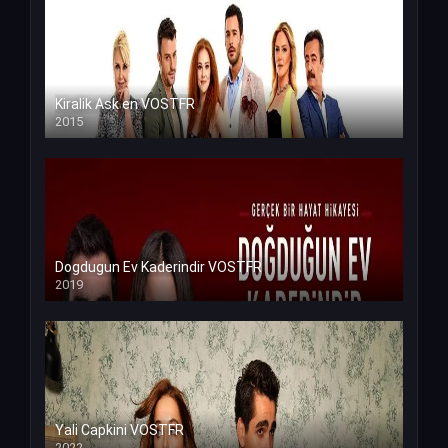
Kiralik Ask en VOSTFR
2015
Dogdugun Ev Kaderindir VOSTFR
2019
Yali Capkini VOSTFR
2022