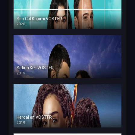
Sen Cal Kapimi VOSTFR
2020
Sefirin Kizi VOSTFR
2019
Hercai en VOSTFR
2019