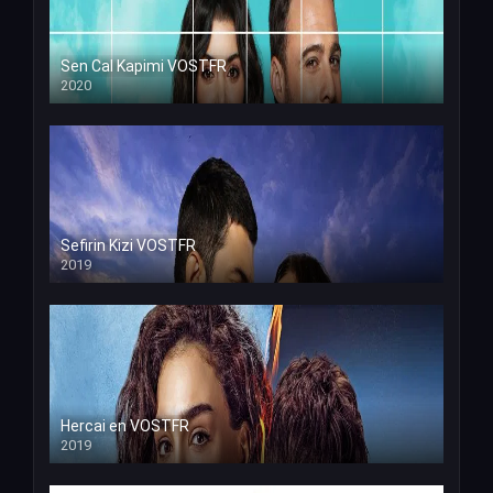
Sen Cal Kapimi VOSTFR
2020
Sefirin Kizi VOSTFR
2019
Hercai en VOSTFR
2019