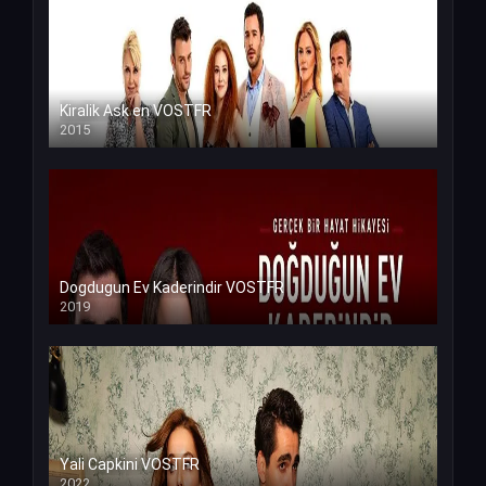
Kiralik Ask en VOSTFR
2015
Dogdugun Ev Kaderindir VOSTFR
2019
Yali Capkini VOSTFR
2022