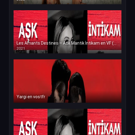
Les Amants Destines – Ask Mantik İntikam en VF (Voix Francaise)
2021
Yargi en vostfr