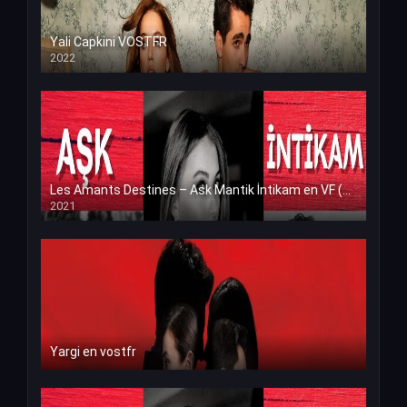
Yali Capkini VOSTFR
2022
Les Amants Destines – Ask Mantik İntikam en VF (Voix Francaise)
2021
Yargi en vostfr