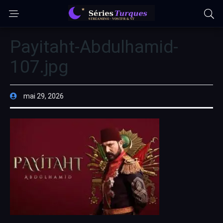
Payitaht-Abdulhamid-
107.jpg
mai 29, 2026