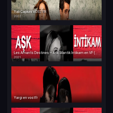
Yali Capkini VOSTFR
2022
Les Amants Destines – Ask Mantik İntikam en VF (Voix Francaise)
2021
Yargi en vostfr