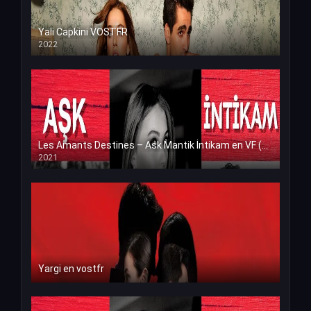
Yali Capkini VOSTFR
2022
Les Amants Destines – Ask Mantik İntikam en VF (Voix Francaise)
2021
Yargi en vostfr