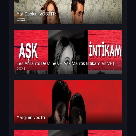
Yali Capkini VOSTFR
2022
Les Amants Destines – Ask Mantik İntikam en VF (Voix Francaise)
2021
Yargi en vostfr