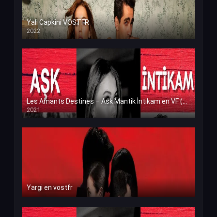
Yali Capkini VOSTFR
2022
Les Amants Destines – Ask Mantik İntikam en VF (Voix Francaise)
2021
Yargi en vostfr