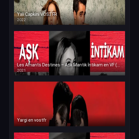
Yali Capkini VOSTFR
2022
Les Amants Destines – Ask Mantik İntikam en VF (Voix Francaise)
2021
Yargi en vostfr