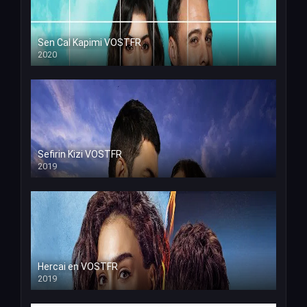
Sen Cal Kapimi VOSTFR
2020
Sefirin Kizi VOSTFR
2019
Hercai en VOSTFR
2019