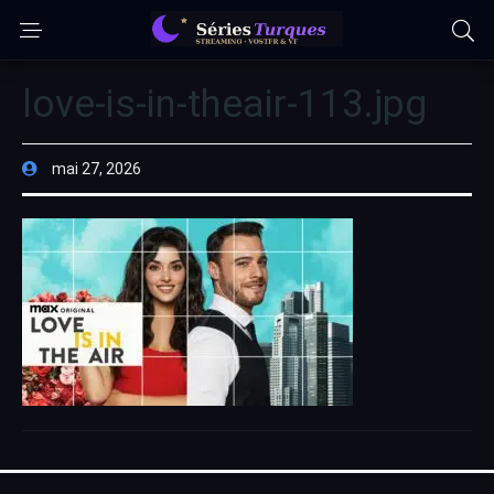
love-is-in-theair-113.jpg
mai 27, 2026