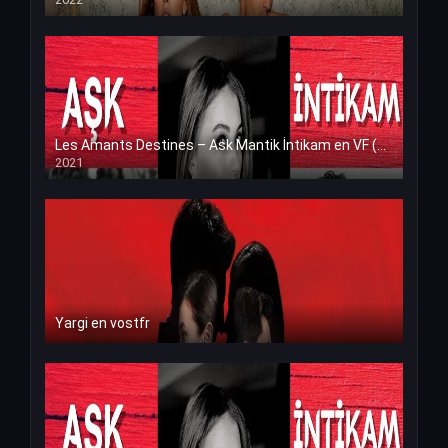
Les Amants Destines – Ask Mantik İntikam en VF (Voix Francaise)
2021
Yargi en vostfr