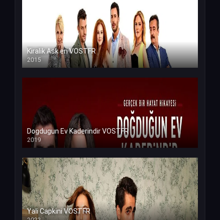
Kiralik Ask en VOSTFR
2015
Dogdugun Ev Kaderindir VOSTFR
2019
Yali Capkini VOSTFR
2022