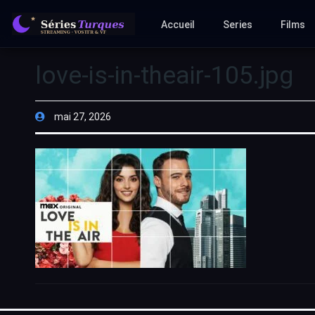
Accueil
Series
Films
love-is-in-theair-105.jpg
mai 27, 2026