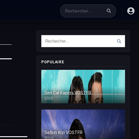
POPULAIRE
Sen Cal Kapimi VOSTFR
2020
Sefirin Kizi VOSTFR
2019