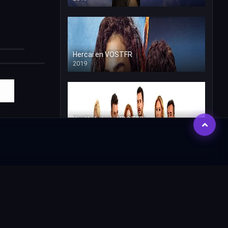
Hercai en VOSTFR
2019
Kiralik Ask en VOSTFR
2015
Dogdugun Ev Kaderindir VOSTFR
2019