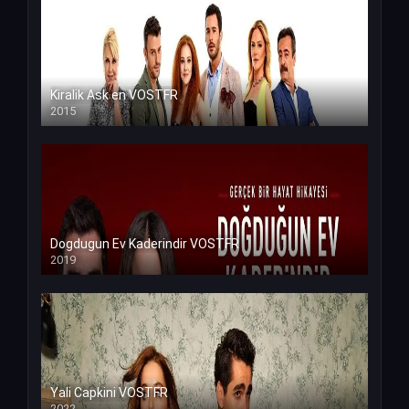
Kiralik Ask en VOSTFR
2015
Dogdugun Ev Kaderindir VOSTFR
2019
Yali Capkini VOSTFR
2022