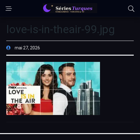
love-is-in-theair-99.jpg
mai 27, 2026