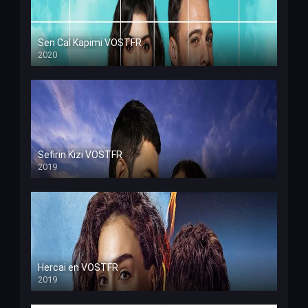
Sen Cal Kapimi VOSTFR
2020
Sefirin Kizi VOSTFR
2019
Hercai en VOSTFR
2019