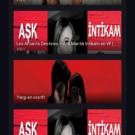
Les Amants Destines – Ask Mantik İntikam en VF (Voix Francaise)
2021
Yargi en vostfr