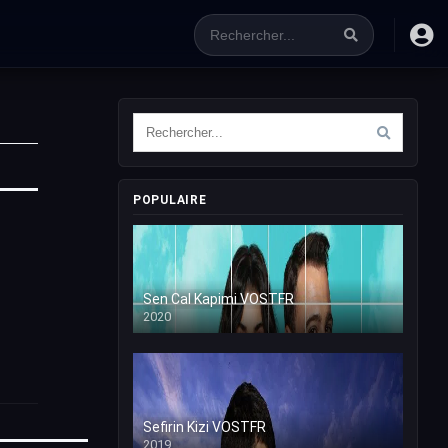
POPULAIRE
Sen Cal Kapimi VOSTFR
2020
Sefirin Kizi VOSTFR
2019