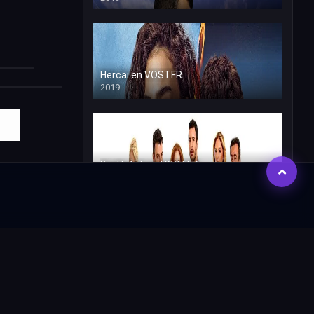
Hercai en VOSTFR
2019
Kiralik Ask en VOSTFR
2015
Dogdugun Ev Kaderindir VOSTFR
2019