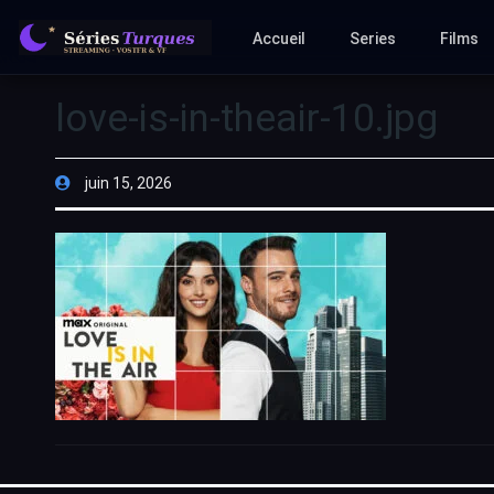
Accueil
Series
Films
love-is-in-theair-10.jpg
juin 15, 2026