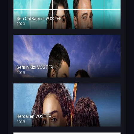
Sen Cal Kapimi VOSTFR
2020
Sefirin Kizi VOSTFR
2019
Hercai en VOSTFR
2019