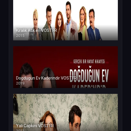
Kiralik Ask en VOSTFR
2015
Dogdugun Ev Kaderindir VOSTFR
2019
Yali Capkini VOSTFR
2022