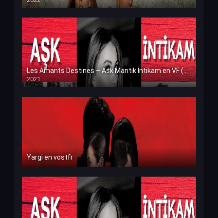
Les Amants Destines – Ask Mantik İntikam en VF (Voix Francaise)
2021
Yargi en vostfr