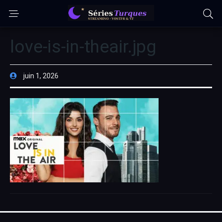
love-is-in-theair.jpg
juin 1, 2026