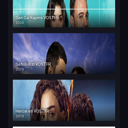
Sen Cal Kapimi VOSTFR
2020
Sefirin Kizi VOSTFR
2019
Hercai en VOSTFR
2019