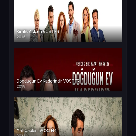
Kiralik Ask en VOSTFR
2015
Dogdugun Ev Kaderindir VOSTFR
2019
Yali Capkini VOSTFR
2022