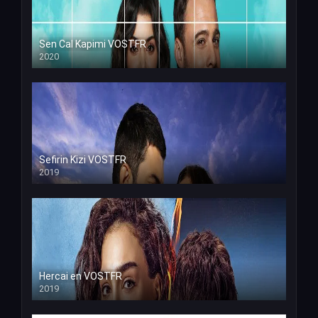
Sen Cal Kapimi VOSTFR
2020
Sefirin Kizi VOSTFR
2019
Hercai en VOSTFR
2019