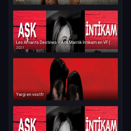
Les Amants Destines – Ask Mantik İntikam en VF (Voix Francaise)
2021
Yargi en vostfr