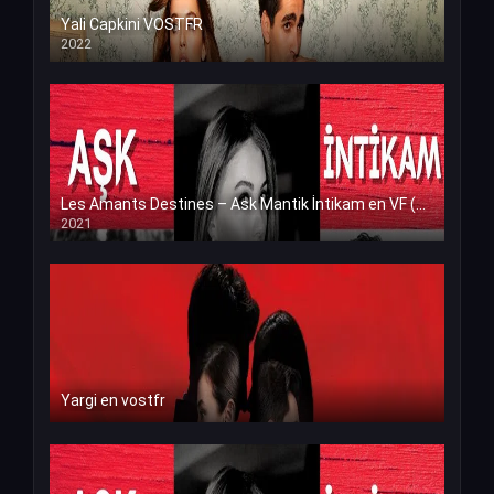
Yali Capkini VOSTFR
2022
Les Amants Destines – Ask Mantik İntikam en VF (Voix Francaise)
2021
Yargi en vostfr