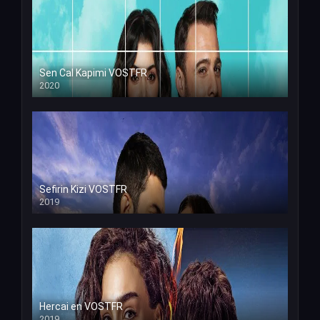
Sen Cal Kapimi VOSTFR
2020
Sefirin Kizi VOSTFR
2019
Hercai en VOSTFR
2019