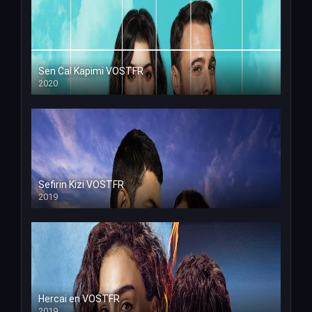
Sen Cal Kapimi VOSTFR
2020
Sefirin Kizi VOSTFR
2019
Hercai en VOSTFR
2019