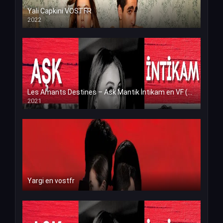
Yali Capkini VOSTFR
2022
Les Amants Destines – Ask Mantik İntikam en VF (Voix Francaise)
2021
Yargi en vostfr