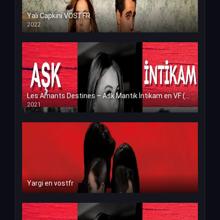
Yali Capkini VOSTFR
2022
Les Amants Destines – Ask Mantik İntikam en VF (Voix Francaise)
2021
Yargi en vostfr