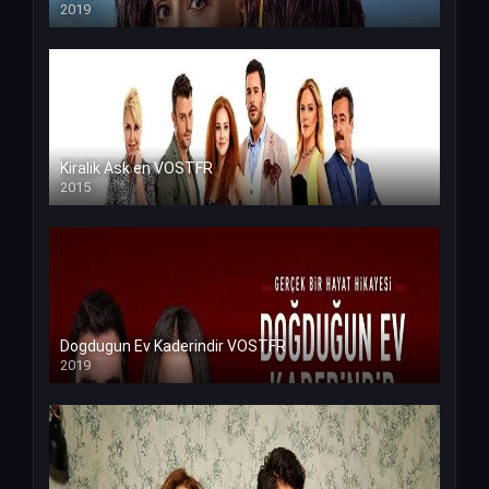
2019
Kiralik Ask en VOSTFR
2015
Dogdugun Ev Kaderindir VOSTFR
2019