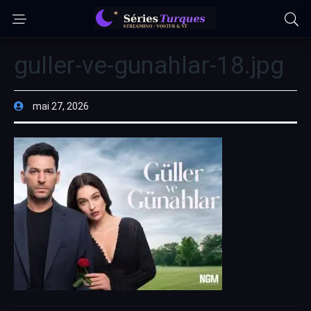
guller-ve-gunahlar-18.jpg
mai 27, 2026