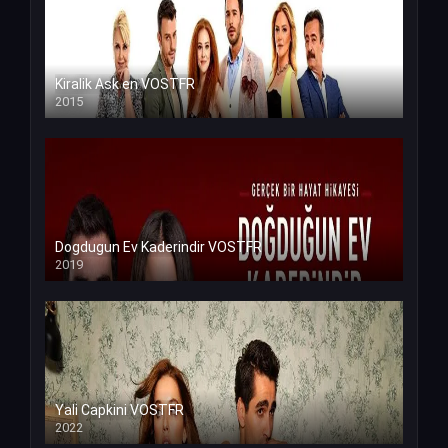
Kiralik Ask en VOSTFR
2015
Dogdugun Ev Kaderindir VOSTFR
2019
Yali Capkini VOSTFR
2022