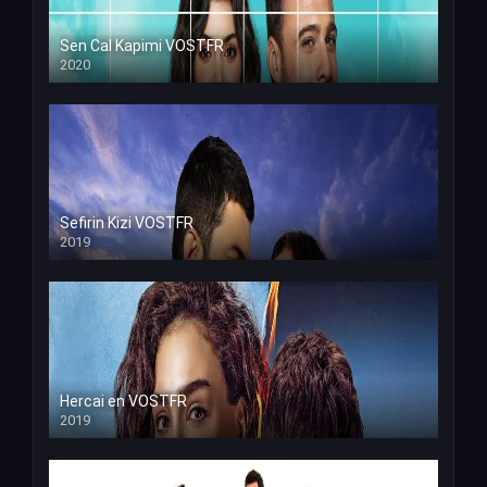
Sen Cal Kapimi VOSTFR
2020
Sefirin Kizi VOSTFR
2019
Hercai en VOSTFR
2019