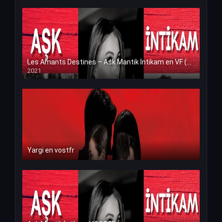
Les Amants Destines – Ask Mantik İntikam en VF (Voix Francaise)
2021
Yargi en vostfr