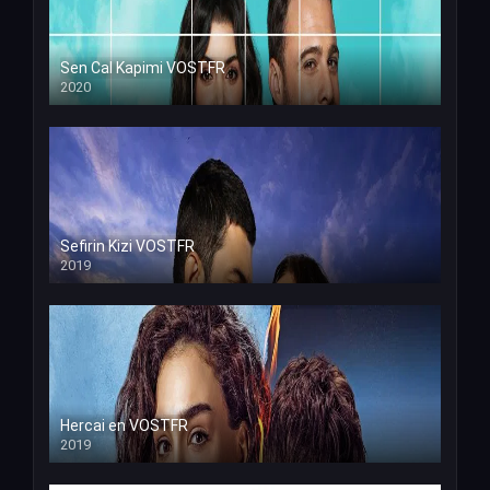
Sen Cal Kapimi VOSTFR
2020
Sefirin Kizi VOSTFR
2019
Hercai en VOSTFR
2019