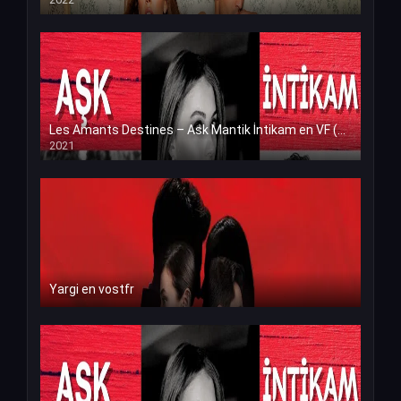
Les Amants Destines – Ask Mantik İntikam en VF (Voix Francaise)
2021
Yargi en vostfr