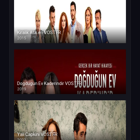
Kiralik Ask en VOSTFR
2015
Dogdugun Ev Kaderindir VOSTFR
2019
Yali Capkini VOSTFR
2022