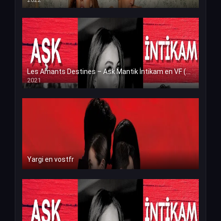
Les Amants Destines – Ask Mantik İntikam en VF (Voix Francaise)
2021
Yargi en vostfr