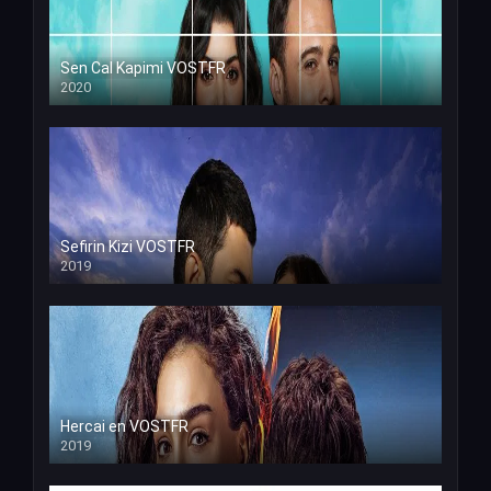
Sen Cal Kapimi VOSTFR
2020
Sefirin Kizi VOSTFR
2019
Hercai en VOSTFR
2019