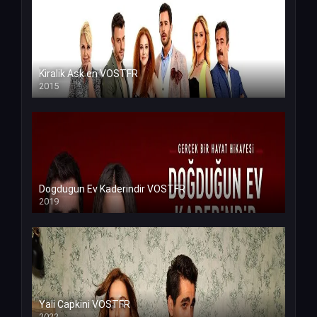
Kiralik Ask en VOSTFR
2015
Dogdugun Ev Kaderindir VOSTFR
2019
Yali Capkini VOSTFR
2022