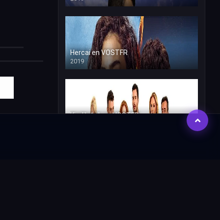
Hercai en VOSTFR
2019
Kiralik Ask en VOSTFR
2015
Dogdugun Ev Kaderindir VOSTFR
2019