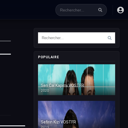
POPULAIRE
Sen Cal Kapimi VOSTFR
2020
Sefirin Kizi VOSTFR
2019