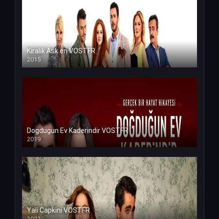
Kiralik Ask en VOSTFR
2015
Dogdugun Ev Kaderindir VOSTFR
2019
Yali Capkini VOSTFR
2022