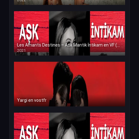
Les Amants Destines – Ask Mantik İntikam en VF (Voix Francaise)
2021
Yargi en vostfr