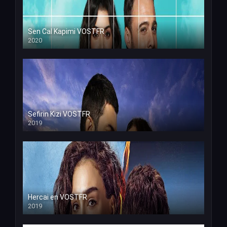
Sen Cal Kapimi VOSTFR
2020
Sefirin Kizi VOSTFR
2019
Hercai en VOSTFR
2019