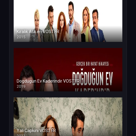
Kiralik Ask en VOSTFR
2015
Dogdugun Ev Kaderindir VOSTFR
2019
Yali Capkini VOSTFR
2022