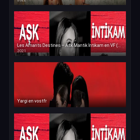
Les Amants Destines – Ask Mantik İntikam en VF (Voix Francaise)
2021
Yargi en vostfr