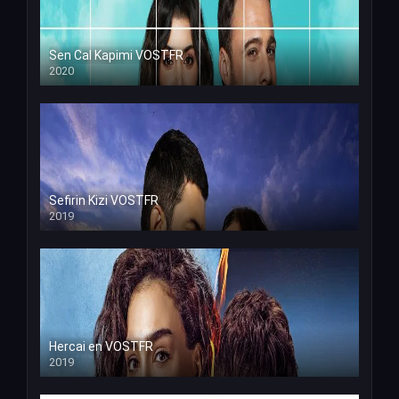
Sen Cal Kapimi VOSTFR
2020
Sefirin Kizi VOSTFR
2019
Hercai en VOSTFR
2019