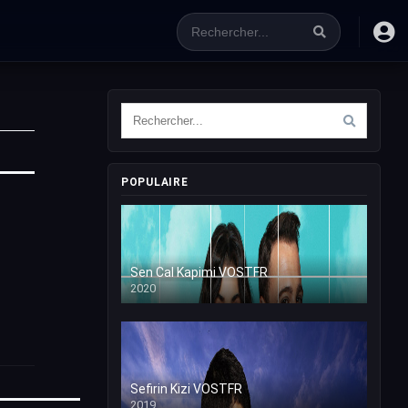
POPULAIRE
Sen Cal Kapimi VOSTFR
2020
Sefirin Kizi VOSTFR
2019