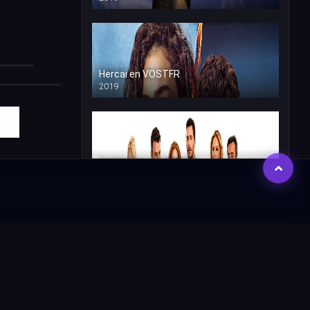
Hercai en VOSTFR
2019
Kiralik Ask en VOSTFR
2015
Dogdugun Ev Kaderindir VOSTFR
2019