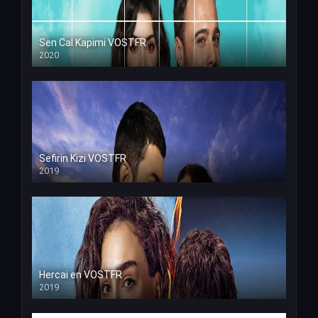
Sen Cal Kapimi VOSTFR
2020
Sefirin Kizi VOSTFR
2019
Hercai en VOSTFR
2019