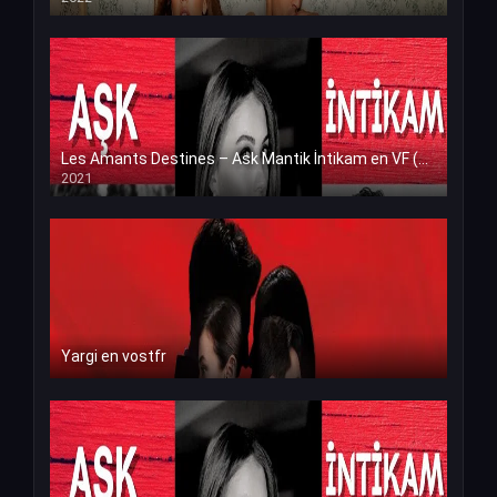
Les Amants Destines – Ask Mantik İntikam en VF (Voix Francaise)
2021
Yargi en vostfr