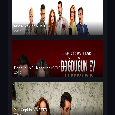
Kiralik Ask en VOSTFR
2015
Dogdugun Ev Kaderindir VOSTFR
2019
Yali Capkini VOSTFR
2022