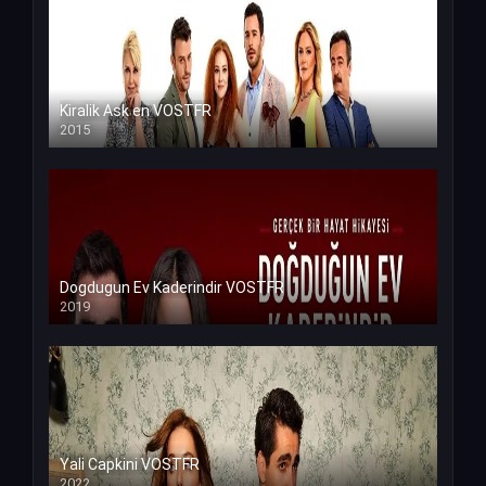
Kiralik Ask en VOSTFR
2015
Dogdugun Ev Kaderindir VOSTFR
2019
Yali Capkini VOSTFR
2022