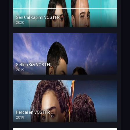
Sen Cal Kapimi VOSTFR
2020
Sefirin Kizi VOSTFR
2019
Hercai en VOSTFR
2019