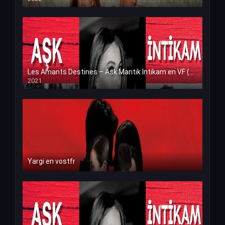
Les Amants Destines – Ask Mantik İntikam en VF (Voix Francaise)
2021
Yargi en vostfr