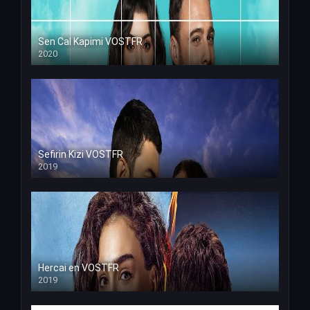
Sen Cal Kapimi VOSTFR
2020
Sefirin Kizi VOSTFR
2019
Hercai en VOSTFR
2019