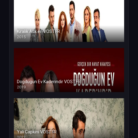
Kiralik Ask en VOSTFR
2015
Dogdugun Ev Kaderindir VOSTFR
2019
Yali Capkini VOSTFR
2022