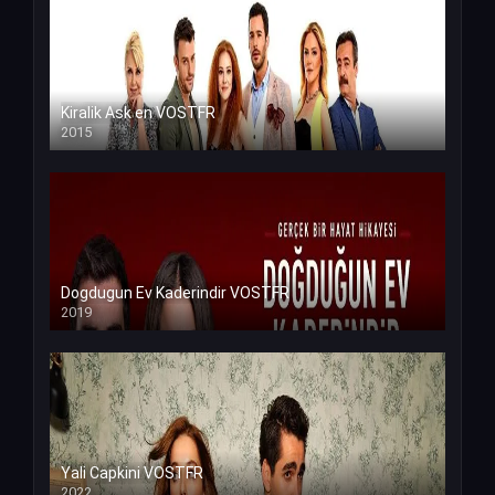
Kiralik Ask en VOSTFR
2015
Dogdugun Ev Kaderindir VOSTFR
2019
Yali Capkini VOSTFR
2022