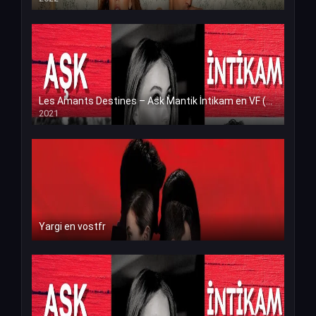
Les Amants Destines – Ask Mantik İntikam en VF (Voix Francaise)
2021
Yargi en vostfr