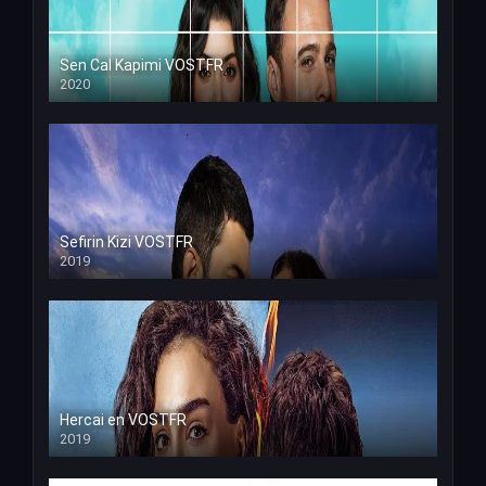
Sen Cal Kapimi VOSTFR
2020
Sefirin Kizi VOSTFR
2019
Hercai en VOSTFR
2019