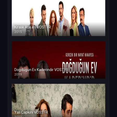
Kiralik Ask en VOSTFR
2015
Dogdugun Ev Kaderindir VOSTFR
2019
Yali Capkini VOSTFR
2022