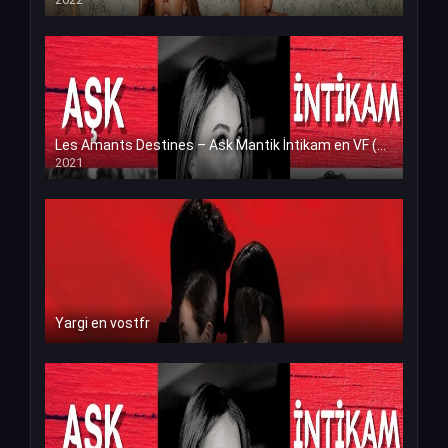
Les Amants Destines – Ask Mantik İntikam en VF (Voix Francaise)
2021
Yargi en vostfr