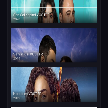
Sen Cal Kapimi VOSTFR
2020
Sefirin Kizi VOSTFR
2019
Hercai en VOSTFR
2019