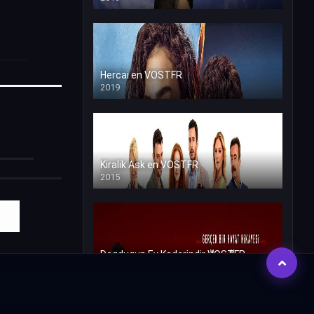
Hercai en VOSTFR
2019
Kiralik Ask en VOSTFR
2015
Dogdugun Ev Kaderindir VOSTFR
2019