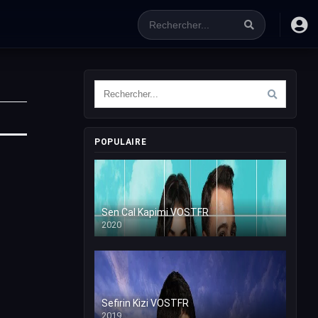
POPULAIRE
Sen Cal Kapimi VOSTFR
2020
Sefirin Kizi VOSTFR
2019