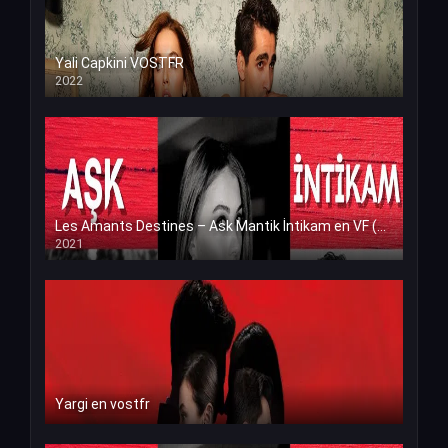
Yali Capkini VOSTFR
2022
Les Amants Destines – Ask Mantik İntikam en VF (Voix Francaise)
2021
Yargi en vostfr