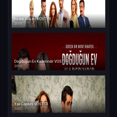
Kiralik Ask en VOSTFR
2015
Dogdugun Ev Kaderindir VOSTFR
2019
Yali Capkini VOSTFR
2022