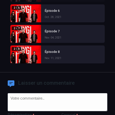
2 - 6
Épisode 6
Oct. 28, 2021
2 - 7
Épisode 7
Nov. 04, 2021
2 - 8
Épisode 8
Nov. 11, 2021
Laisser un commentaire
Dénomination
Courriel
*
*