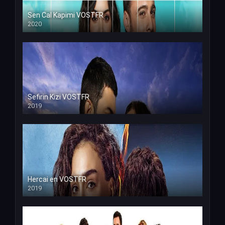
Sen Cal Kapimi VOSTFR
2020
Sefirin Kizi VOSTFR
2019
Hercai en VOSTFR
2019