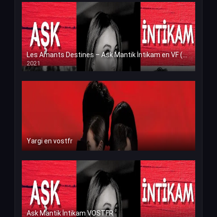
Les Amants Destines – Ask Mantik İntikam en VF (Voix Francaise)
2021
Yargi en vostfr
Ask Mantik İntikam VOSTFR