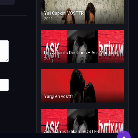
Yali Capkini VOSTFR
2022
Les Amants Destines – Ask Mantik İntikam en VF (Voix Francaise)
2021
Yargi en vostfr
Ask Mantik İntikam VOSTFR
2021