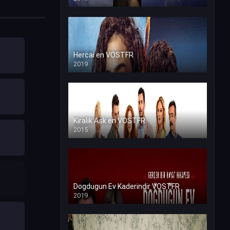
Hercai en VOSTFR
2019
Kiralik Ask en VOSTFR
2015
Dogdugun Ev Kaderindir VOSTFR
2019