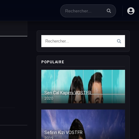
POPULAIRE
Sen Cal Kapimi VOSTFR
2020
Sefirin Kizi VOSTFR
2019