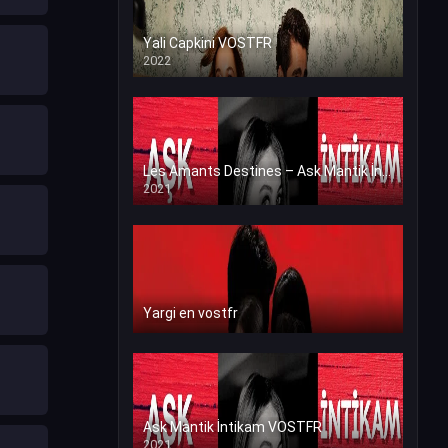
Yali Capkini VOSTFR
2022
Les Amants Destines – Ask Mantik İntikam en VF (Voix Francaise)
2021
Yargi en vostfr
Ask Mantik İntikam VOSTFR
2021