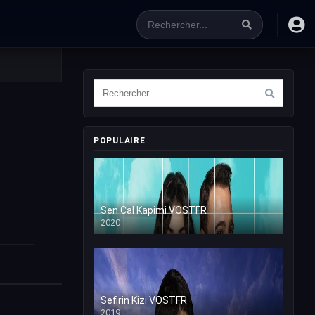
POPULAIRE
Sen Cal Kapimi VOSTFR
2020
Sefirin Kizi VOSTFR
2019