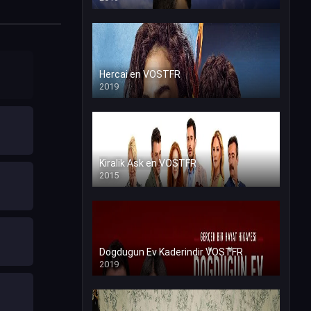
Hercai en VOSTFR
2019
Kiralik Ask en VOSTFR
2015
Dogdugun Ev Kaderindir VOSTFR
2019