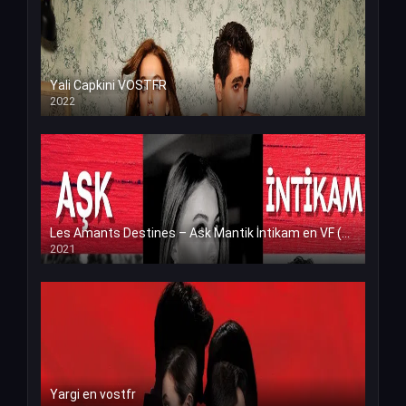
Yali Capkini VOSTFR
2022
Les Amants Destines – Ask Mantik İntikam en VF (Voix Francaise)
2021
Yargi en vostfr