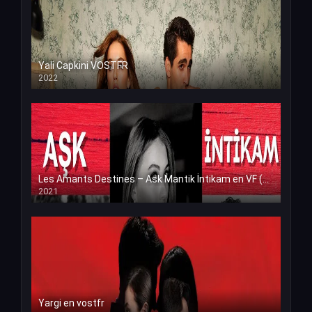
Yali Capkini VOSTFR
2022
Les Amants Destines – Ask Mantik İntikam en VF (Voix Francaise)
2021
Yargi en vostfr