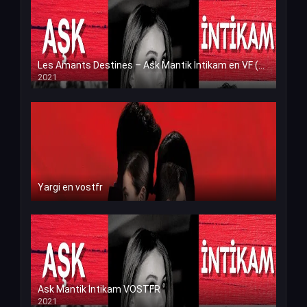
Les Amants Destines – Ask Mantik İntikam en VF (Voix Francaise)
2021
Yargi en vostfr
Ask Mantik İntikam VOSTFR
2021