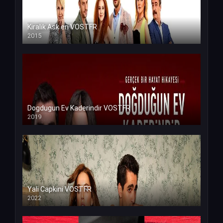
Kiralik Ask en VOSTFR
2015
Dogdugun Ev Kaderindir VOSTFR
2019
Yali Capkini VOSTFR
2022