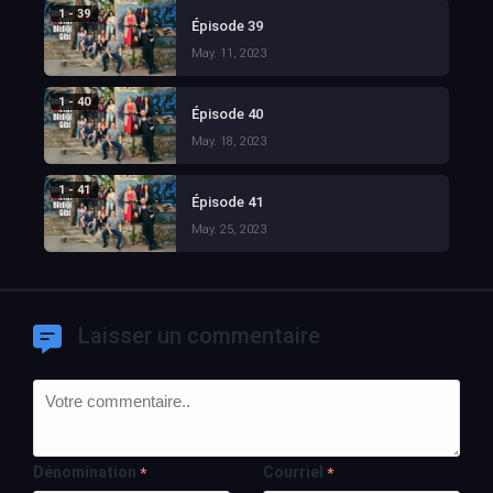
1 - 39
Épisode 39
May. 11, 2023
1 - 40
Épisode 40
May. 18, 2023
1 - 41
Épisode 41
May. 25, 2023
Laisser un commentaire
Dénomination
Courriel
*
*