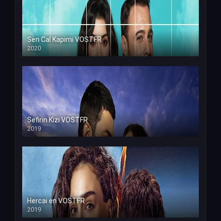
Sen Cal Kapimi VOSTFR
2020
Sefirin Kizi VOSTFR
2019
Hercai en VOSTFR
2019