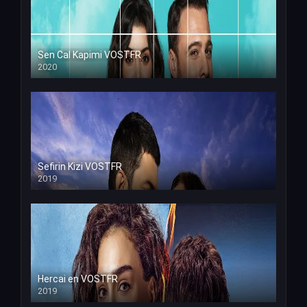
Sen Cal Kapimi VOSTFR
2020
Sefirin Kizi VOSTFR
2019
Hercai en VOSTFR
2019