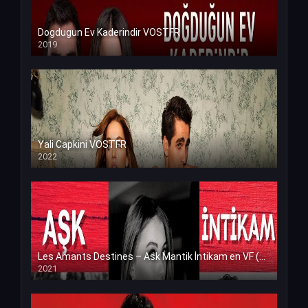
Dogdugun Ev Kaderindir VOSTFR
2019
Yali Capkini VOSTFR
2022
Les Amants Destines – Ask Mantik İntikam en VF (Voix Francaise)
2021